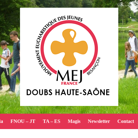
da
FNOU – JT
TA – ES
Magis
Newsletter
Contact