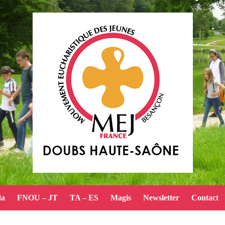
da
FNOU – JT
TA – ES
Magis
Newsletter
Contact